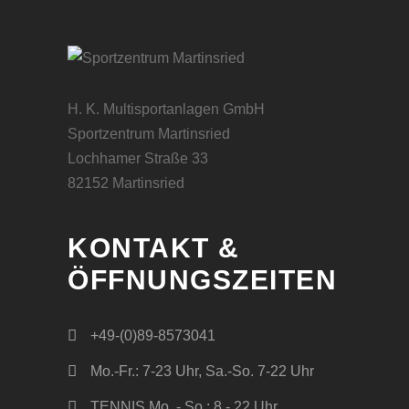
H. K. Multisportanlagen GmbH
Sportzentrum Martinsried
Lochhamer Straße 33
82152 Martinsried
KONTAKT &
ÖFFNUNGSZEITEN
+49-(0)89-8573041
Mo.-Fr.: 7-23 Uhr, Sa.-So. 7-22 Uhr
TENNIS Mo. - So.: 8 - 22 Uhr